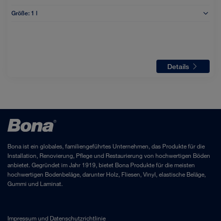
Größe:
1 l
Details
Bona ist ein globales, familiengeführtes Unternehmen, das Produkte für die
Installation, Renovierung, Pflege und Restaurierung von hochwertigen Böden
anbietet. Gegründet im Jahr 1919, bietet Bona Produkte für die meisten
hochwertigen Bodenbeläge, darunter Holz, Fliesen, Vinyl, elastische Beläge,
Gummi und Laminat.
Impressum
und
Datenschutzrichtlinie