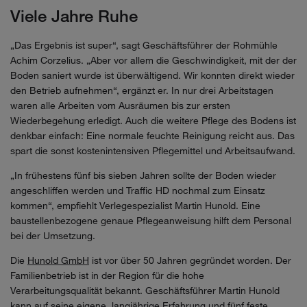
Viele Jahre Ruhe
„Das Ergebnis ist super“, sagt Geschäftsführer der Rohmühle
Achim Corzelius. „Aber vor allem die Geschwindigkeit, mit der der
Boden saniert wurde ist überwältigend. Wir konnten direkt wieder
den Betrieb aufnehmen“, ergänzt er. In nur drei Arbeitstagen
waren alle Arbeiten vom Ausräumen bis zur ersten
Wiederbegehung erledigt. Auch die weitere Pflege des Bodens ist
denkbar einfach: Eine normale feuchte Reinigung reicht aus. Das
spart die sonst kostenintensiven Pflegemittel und Arbeitsaufwand.
„In frühestens fünf bis sieben Jahren sollte der Boden wieder
angeschliffen werden und Traffic HD nochmal zum Einsatz
kommen“, empfiehlt Verlegespezialist Martin Hunold. Eine
baustellenbezogene genaue Pflegeanweisung hilft dem Personal
bei der Umsetzung.
Die
Hunold GmbH
ist vor über 50 Jahren gegründet worden. Der
Familienbetrieb ist in der Region für die hohe
Verarbeitungsqualität bekannt. Geschäftsführer Martin Hunold
kann auf seine eigene, langjährige Erfahrung und fünf feste