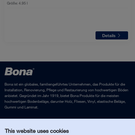
Größe:
4.95 l
Details
Bona ist ein globales, familiengeführtes Unternehmen, das Produkte für die
Installation, Renovierung, Pflege und Restaurierung von hochwertigen Böden
anbietet. Gegründet im Jahr 1919, bietet Bona Produkte für die meisten
hochwertigen Bodenbeläge, darunter Holz, Fliesen, Vinyl, elastische Beläge,
Gummi und Laminat.
Impressum
und
Datenschutzrichtlinie
This website uses cookies