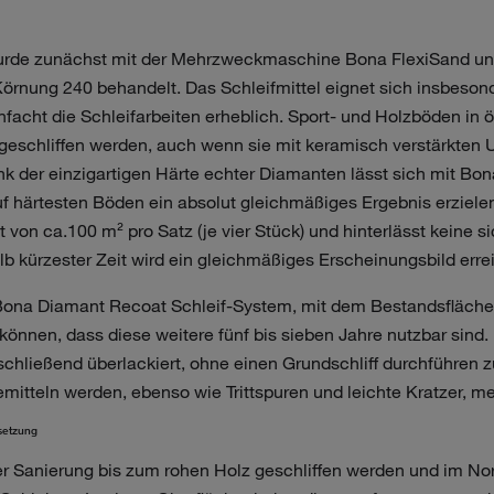
urde zunächst mit der Mehrzweckmaschine Bona FlexiSand u
Körnung 240 behandelt. Das Schleifmittel eignet sich insbesond
nfacht die Schleifarbeiten erheblich. Sport- und Holzböden in
geschliffen werden, auch wenn sie mit keramisch verstärkten
k der einzigartigen Härte echter Diamanten lässt sich mit Bo
uf härtesten Böden ein absolut gleichmäßiges Ergebnis erzielen
t von ca.100 m² pro Satz (je vier Stück) und hinterlässt keine s
lb kürzester Zeit wird ein gleichmäßiges Erscheinungsbild errei
 Bona Diamant Recoat Schleif-System, mit dem Bestandsfläche
können, dass diese weitere fünf bis sieben Jahre nutzbar sind
schließend überlackiert, ohne einen Grundschliff durchführen 
mitteln werden, ebenso wie Trittspuren und leichte Kratzer, me
setzung
er Sanierung bis zum rohen Holz geschliffen werden und im Nor