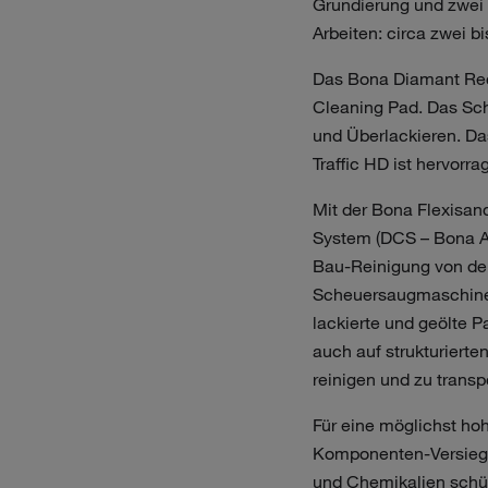
Grundierung und zwei 
Arbeiten: circa zwei b
Das Bona Diamant Rec
Cleaning Pad. Das Schl
und Überlackieren. Das
Traffic HD ist hervorra
Mit der Bona Flexisa
System (DCS – Bona An
Bau-Reinigung von dem
Scheuersaugmaschine B
lackierte und geölte P
auch auf strukturierte
reinigen und zu transp
Für eine möglichst ho
Komponenten-Versiegel
und Chemikalien schütz