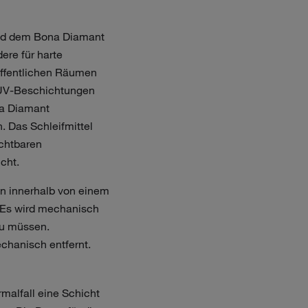
nd dem Bona Diamant
ere für harte
 öffentlichen Räumen
 UV-Beschichtungen
na Diamant
. Das Schleifmittel
ichtbaren
cht.
n innerhalb von einem
. Es wird mechanisch
zu müssen.
chanisch entfernt.
malfall eine Schicht