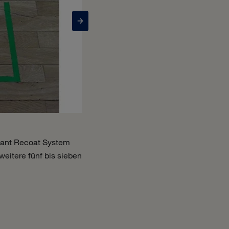
mant Recoat System
Ein weiterer angenehmer Vorteil: Die
eitere fünf bis sieben
daher nicht nachgezogen werden.