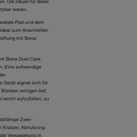
n. Die Dauer für diese
utzbar waren.
mediate Pad und dem
 ideal zum Anschleifen
 Haftung mit Bona
dem Bona Dust Care
n. Eine aufwendige
der
Gerät eignet sich für
Bürsten reinigen tief,
 leicht aufzufüllen, zu
ndsfähige Zwei-
n Kratzer, Abnutzung
die Versiegelung in