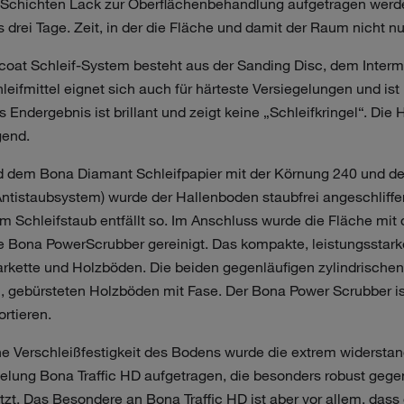
Schichten Lack zur Oberflächenbehandlung aufgetragen werde
is drei Tage. Zeit, in der die Fläche und damit der Raum nicht n
oat Schleif-System besteht aus der Sanding Disc, dem Inter
eifmittel eignet sich auch für härteste Versiegelungen und ist
 Endergebnis ist brillant und zeigt keine „Schleifkringel“. Die
gend.
nd dem Bona Diamant Schleifpapier mit der Körnung 240 und 
tistaubsystem) wurde der Hallenboden staubfrei angeschliffe
 Schleifstaub entfällt so. Im Anschluss wurde die Fläche mit 
ona PowerScrubber gereinigt. Das kompakte, leistungsstarke 
arkette und Holzböden. Die beiden gegenläufigen zylindrischen 
n, gebürsteten Holzböden mit Fase. Der Bona Power Scrubber ist
ortieren.
he Verschleißfestigkeit des Bodens wurde die extrem widersta
ung Bona Traffic HD aufgetragen, die besonders robust gege
t. Das Besondere an Bona Traffic HD ist aber vor allem, dass 