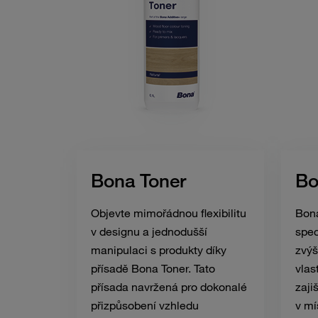
Bona Toner
Bo
Objevte mimořádnou flexibilitu
Bona
v designu a jednodušší
spec
manipulaci s produkty díky
zvýš
přísadě Bona Toner. Tato
vlas
přísada navržená pro dokonalé
zaji
přizpůsobení vzhledu
v mí