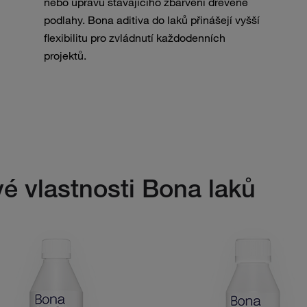
nebo úpravu stávajícího zbarvení dřevěné
podlahy. Bona aditiva do laků přinášejí vyšší
flexibilitu pro zvládnutí každodenních
projektů.
é vlastnosti Bona laků