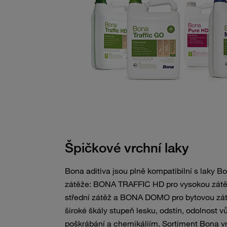
Špičkové vrchní laky
Bona aditiva jsou plně kompatibilní s laky B
zátěže: BONA TRAFFIC HD pro vysokou zá
střední zátěž a BONA DOMO pro bytovou zátě
široké škály stupeň lesku, odstín, odolnost v
poškrábání a chemikáliím. Sortiment Bona vr