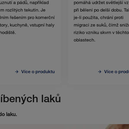
uznutí a pádů, například
pomáhá udržet světlejší v
em rozlitých tekutin. Je
při bělení po delší dobu. Ta
lním řešením pro komerční
je-li použita, chrání proti
tory, kuchyně, vstupní haly
migraci ze suků, čímž sniž
hodiště.
riziko vzniku skvrn v těchto
oblastech.
Více o produktu
Více o prod
líbených laků
do laku.