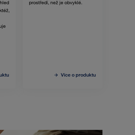
zhled
prostředí, než je obvyklé.
ktéž,
uje
uktu
Více o produktu