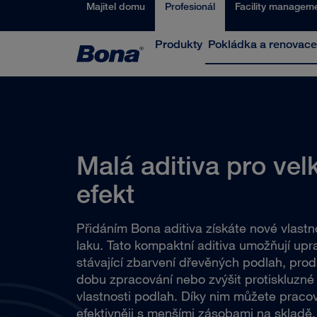
Majitel domu
Profesionál
Facility managem
Produkty
Pokládka a renovace
Malá aditiva pro vel
efekt
Přidáním Bona aditiva získáte nové vlastn
laku. Tato kompaktní aditiva umožňují upra
stávající zbarvení dřevěných podlah, prod
dobu zpracování nebo zvýšit protiskluzné
vlastnosti podlah. Díky nim můžete praco
efektivněji s menšími zásobami na skladě.