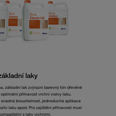
základní laky
a, základní lak zvýrazní barevný tón dřevěné
optimální přilnavost vrchní vrstvy laku.
u snadná brousitelnost, jednoduchá aplikace
ozliv laku apod. Pro zajištění přilnavosti musí
ompatibilní s laky vrchními.