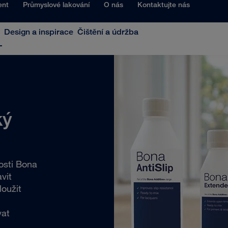
ent
Průmyslové lakování
O nás
Kontaktujte nás
Design a inspirace
Čištění a údržba
ký
osti Bona
vit
loužit
vat