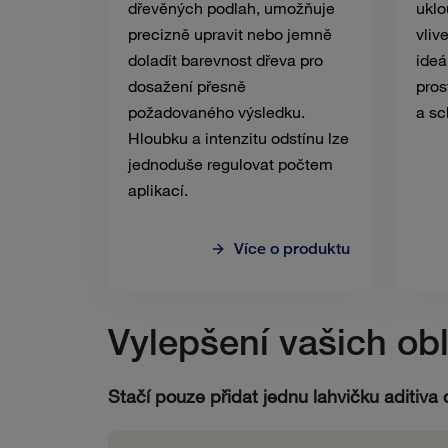
dřevěných podlah, umožňuje
uklo
precizně upravit nebo jemně
vliv
doladit barevnost dřeva pro
ideá
dosažení přesně
pros
požadovaného výsledku.
a sc
Hloubku a intenzitu odstínu lze
jednoduše regulovat počtem
aplikací.
Více o produktu
Vylepšení vašich ob
Stačí pouze přidat jednu lahvičku aditiva 