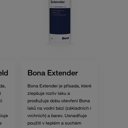
eld
Bona Extender
da,
Bona Extender je přísada, které
i
zlepšuje rozliv laku a
či
prodlužuje dobu otevření Bona
laků na vodní bázi (základních i
luje
vrchních) a barev. Usnadňuje
a
použití v teplém a suchém