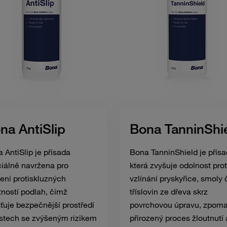
na AntiSlip
Bona TanninShi
 AntiSlip je přísada
Bona TanninShield je přísa
iálně navržena pro
která zvyšuje odolnost prot
ení protiskluzných
vzlínání pryskyřice, smoly 
tností podlah, čímž
tříslovin ze dřeva skrz
šťuje bezpečnější prostředí
povrchovou úpravu, zpoma
stech se zvýšeným rizikem
přirozený proces žloutnutí 