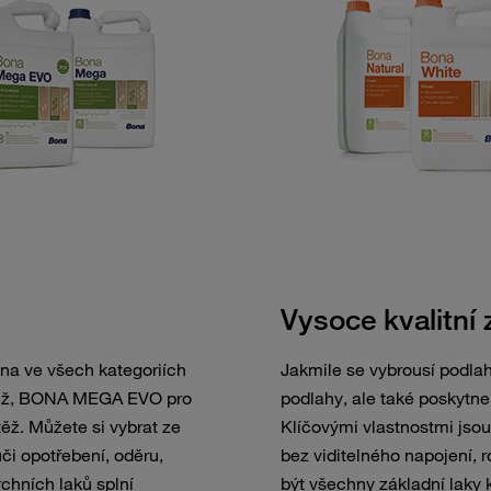
Vysoce kvalitní 
ona ve všech kategoriích
Jakmile se vybrousí podlah
těž, BONA MEGA EVO pro
podlahy, ale také poskytne 
ž. Můžete si vybrat ze
Klíčovými vlastnostmi jso
ůči opotřebení, oděru,
bez viditelného napojení, r
chních laků splní
být všechny základní laky k