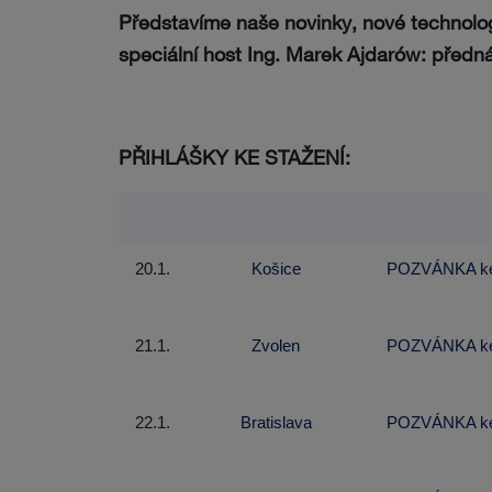
Představíme naše novinky, nové technolog
speciální host Ing. Marek Ajdarów: předn
PŘIHLÁŠKY KE STAŽENÍ:
20.1.
Košice
POZVÁNKA ke 
21.1.
Zvolen
POZVÁNKA ke 
22.1.
Bratislava
POZVÁNKA ke 