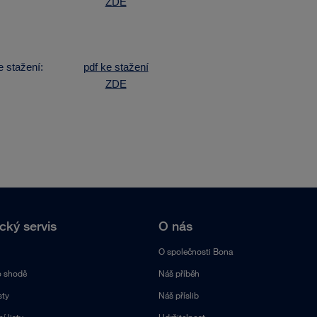
ZDE
stažení:
pdf ke stažení
ZDE
cký servis
O nás
O společnosti Bona
o shodě
Náš příběh
sty
Náš příslib