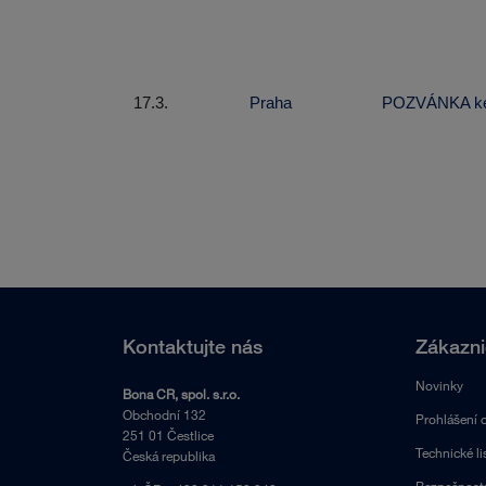
17.3.
Praha
POZVÁNKA ke 
Kontaktujte nás
Zákazni
Novinky
Bona CR, spol. s.r.o.
Obchodní 132
Prohlášení 
251 01 Čestlice
Technické li
Česká republika