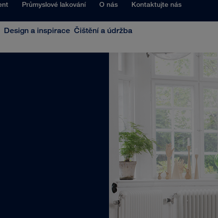
ent
Průmyslové lakování
O nás
Kontaktujte nás
Design a inspirace
Čištění a údržba