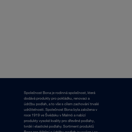
Společnost Bona je rodinná společnost, která
dodává produkty pro pokládku, renovaci a
údržbu podlah, a to vše s cílem zachování trvalé
udržitelnosti. Společnost Bona byla založena v
roce 1919 ve Švédsku v Malmö a nabízí
produkty vysoké kvality pro dřevěné podlahy,
tvrdé i elastické podlahy. Sortiment produktů
Bona pro čištění a údržbu podlah je vyvíjen i se