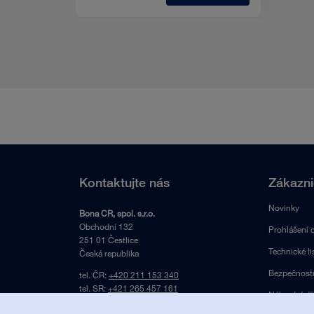
Kontaktujte nás
Zákazni
Novinky
Bona CR, spol. s.r.o.
Obchodní 132
Prohlášení 
251 01 Čestlice
Technické li
Česká republika
Bezpečnostní
tel. ČR:
+420 211 153 340
tel. SR:
+421 265 457 161
Náhradní díl
e-mail:
bonacr@bona.com