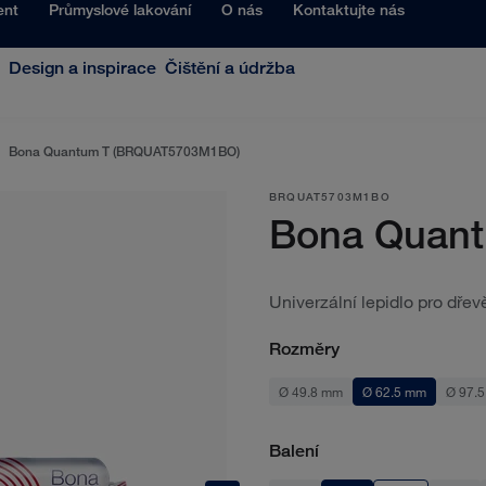
ent
Průmyslové lakování
O nás
Kontaktujte nás
Design a inspirace
Čištění a údržba
Bona Quantum T (BRQUAT5703M1BO)
BRQUAT5703M1BO
Bona Quan
Univerzální lepidlo pro dře
Rozměry
Ø 49.8 mm
Ø 62.5 mm
Ø 97.
Balení