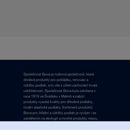
Společnost Bona je rodinná společnost, která
dodává produkty pro pokládku, renovaci a
údržbu podlah, a to vše s cílem zachování trvalé
udržitelnosti. Společnost Bona byla založena v
roce 1919 ve Švédsku v Malmö a nabízí
produkty vysoké kvality pro dřevěné podlahy,
tvrdé i elastické podlahy. Sortiment produktů
Bona pro čištění a údržbu podlah je vyvíjen i se
zaměřením na ekologii a mnohé produkty nesou
certifikaci Greenguard.