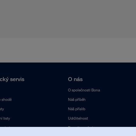
cký servis
O nás
O společnosti Bona
o shodě
Náš příběh
sty
Náš příslib
 listy
Udržitelnost
y stroje
Pracujte s námi